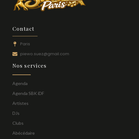
Contact
Paris
piewo.suez@gmail.com
Nos services
Agenda
Agenda SBK iDF
Artistes
DJs
Clubs
Abécédaire