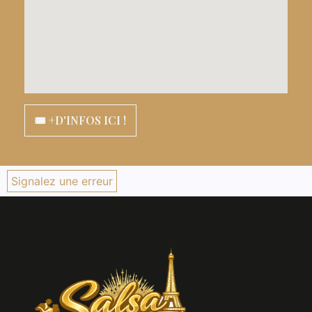
🎟️ +D'INFOS ICI !
Signalez une erreur