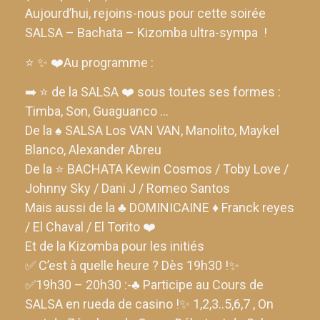
Aujourd’hui, rejoins-nous pour cette soirée
SALSA – Bachata – Kizomba ultra-sympa !
⭐ ✨ ❤️Au programme :
➡️ ⭐ de la SALSA ❤️‍ sous toutes ses formes :
Timba, Son, Guaguanco …
De la ♠️ SALSA Los VAN VAN, Manolito, Maykel
Blanco, Alexander Abreu
De la ⭐ BACHATA Kewin Cosmos / Toby Love /
Johnny Sky / Dani J / Romeo Santos
Mais aussi de la ♣️ DOMINICAINE ♦️ Franck reyes
/ El Chaval / El Torito ❤️
Et de la Kizomba pour les initiés
✅ C’est à quelle heure ? Dès 19h30 !✨
✅19h30 – 20h30 :-♣️ Participe au Cours de
SALSA en rueda de casino !✨ 1,2,3..5,6,7 , On