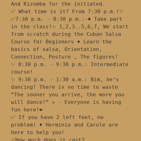
And Kizomba for the initiated.
✅ What time is it? From 7:30 p.m.!✨
✅7:30 p.m. - 8:30 p.m.:-♣️ Take part 
in the class!✨ 1,2,3..5,6,7, We start 
from scratch during the Cuban Salsa 
Course for Beginners ♦️ Learn the 
basics of salsa, Orientation, 
Connection, Posture , The figures!
✨ 8:30 p.m. - 9:30 p.m.: Intermediate 
course!
✨ 9:30 p.m. - 1:30 a.m.: Bim, he’s 
dancing! There is no time to waste 
“The sooner you arrive, the more you 
will dance!” » - Everyone is having 
fun here!❤
✅ If you have 2 left feet, no 
problem! ♦️ Herminio and Carole are 
here to help you!
✅How much does it cost?