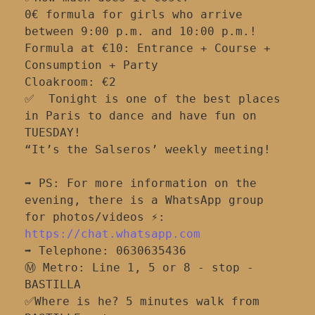
0€ formula for girls who arrive 
between 9:00 p.m. and 10:00 p.m.!
Formula at €10: Entrance + Course + 
Consumption + Party
Cloakroom: €2
✅  Tonight is one of the best places 
in Paris to dance and have fun on 
TUESDAY!
“It’s the Salseros’ weekly meeting!
➡️ PS: For more information on the 
evening, there is a WhatsApp group 
for photos/videos ⚡:
https://chat.whatsapp.com
➡️ Telephone: 0630635436
Ⓜ️ Metro: Line 1, 5 or 8 - stop - 
BASTILLA
✅Where is he? 5 minutes walk from 