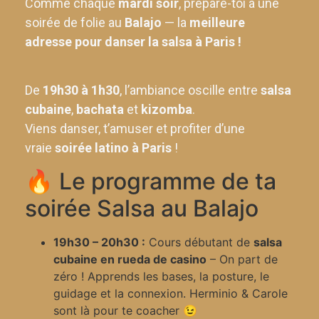
Comme chaque
mardi soir
, prépare-toi à une
soirée de folie au
Balajo
— la
meilleure
adresse pour danser la salsa à Paris
!
De
19h30 à 1h30
, l’ambiance oscille entre
salsa
cubaine
,
bachata
et
kizomba
.
Viens danser, t’amuser et profiter d’une
vraie
soirée latino à Paris
!
🔥 Le programme de ta
soirée Salsa au Balajo
19h30 – 20h30 :
Cours débutant de
salsa
cubaine en rueda de casino
– On part de
zéro ! Apprends les bases, la posture, le
guidage et la connexion. Herminio & Carole
sont là pour te coacher 😉