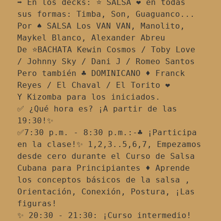
➡️ En los decks: ⭐ SALSA ❤️‍ en todas 
sus formas: Timba, Son, Guaguanco...
Por ♠️ SALSA Los VAN VAN, Manolito, 
Maykel Blanco, Alexander Abreu
De ⭐BACHATA Kewin Cosmos / Toby Love 
/ Johnny Sky / Dani J / Romeo Santos
Pero también ♣️ DOMINICANO ♦️ Franck 
Reyes / El Chaval / El Torito ❤️
Y Kizomba para los iniciados.
✅ ¿Qué hora es? ¡A partir de las 
19:30!✨
✅7:30 p.m. - 8:30 p.m.:-♣️ ¡Participa 
en la clase!✨ 1,2,3..5,6,7, Empezamos 
desde cero durante el Curso de Salsa 
Cubana para Principiantes ♦️ Aprende 
los conceptos básicos de la salsa , 
Orientación, Conexión, Postura, ¡Las 
figuras!
✨ 20:30 - 21:30: ¡Curso intermedio!