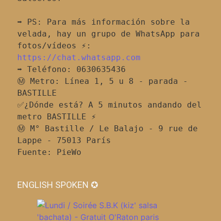
➡️ PS: Para más información sobre la 
velada, hay un grupo de WhatsApp para 
fotos/vídeos ⚡:
https://chat.whatsapp.com
➡️ Teléfono: 0630635436
Ⓜ️ Metro: Línea 1, 5 u 8 - parada - 
BASTILLE
✅¿Dónde está? A 5 minutos andando del 
metro BASTILLE ⚡
Ⓜ️ M° Bastille / Le Balajo - 9 rue de 
Lappe - 75013 París
Fuente: PieWo
ENGLISH SPOKEN ✪