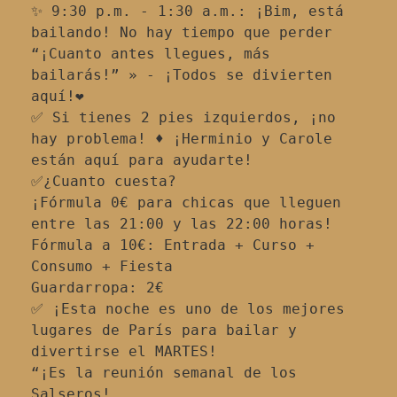
✨ 9:30 p.m. - 1:30 a.m.: ¡Bim, está 
bailando! No hay tiempo que perder 
“¡Cuanto antes llegues, más 
bailarás!” » - ¡Todos se divierten 
aquí!❤
✅ Si tienes 2 pies izquierdos, ¡no 
hay problema! ♦️ ¡Herminio y Carole 
están aquí para ayudarte!
✅¿Cuanto cuesta?
¡Fórmula 0€ para chicas que lleguen 
entre las 21:00 y las 22:00 horas!
Fórmula a 10€: Entrada + Curso + 
Consumo + Fiesta
Guardarropa: 2€
✅ ¡Esta noche es uno de los mejores 
lugares de París para bailar y 
divertirse el MARTES!
“¡Es la reunión semanal de los 
Salseros!