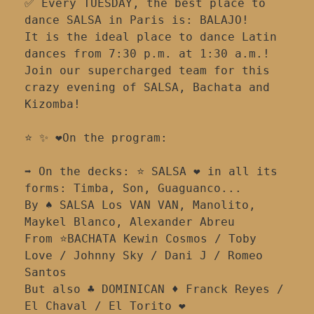
✅ Every TUESDAY, the best place to 
dance SALSA in Paris is: BALAJO!
It is the ideal place to dance Latin 
dances from 7:30 p.m. at 1:30 a.m.!
Join our supercharged team for this 
crazy evening of SALSA, Bachata and 
Kizomba!
⭐ ✨ ❤️On the program:
➡️ On the decks: ⭐ SALSA ❤️‍ in all its 
forms: Timba, Son, Guaguanco...
By ♠️ SALSA Los VAN VAN, Manolito, 
Maykel Blanco, Alexander Abreu
From ⭐BACHATA Kewin Cosmos / Toby 
Love / Johnny Sky / Dani J / Romeo 
Santos
But also ♣️ DOMINICAN ♦️ Franck Reyes / 
El Chaval / El Torito ❤️