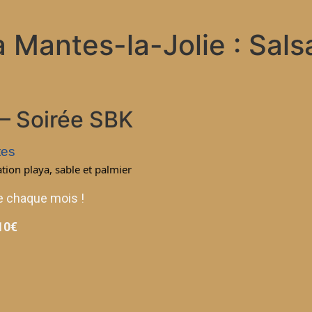
 Mantes-la-Jolie : Sals
 – Soirée SBK
tes
tion playa, sable et palmier
e chaque mois !
 10€