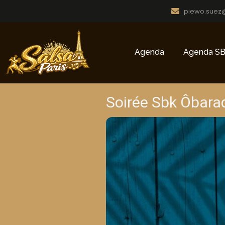
piewo.suez
Agenda
Agenda SB
Soirée Sbk Ôbara