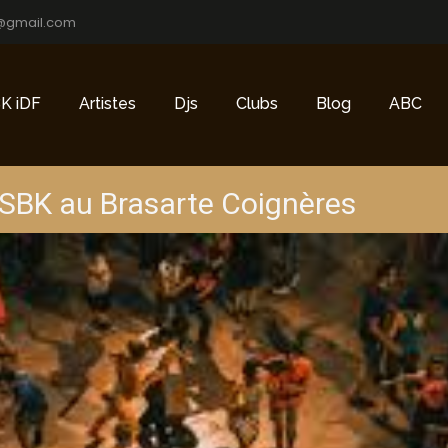
@gmail.com
K iDF
Artistes
Djs
Clubs
Blog
ABC
 SBK au Brasarte Coignères