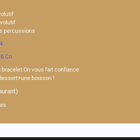
olutif
olutif
ve percussions
4
 & Co
t ni bracelet On vous fait confiance
essert+une boisson !
aurant)
res