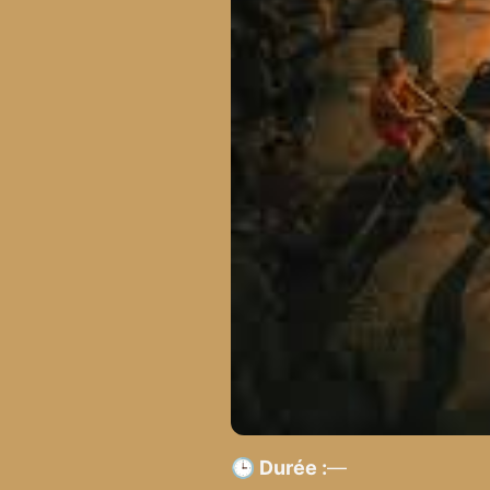
🕒 Durée :
—