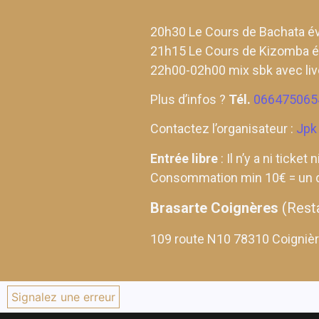
20h30 Le Cours de Bachata év
21h15 Le Cours de Kizomba év
22h00-02h00 mix sbk avec li
Plus d’infos ?
Tél.
066475065
Contactez l’organisateur :
Jpk
Entrée libre
: Il n’y a ni ticke
Consommation min 10€ = un d
Brasarte Coignères
(Rest
109 route N10 78310 Coigniè
Signalez une erreur