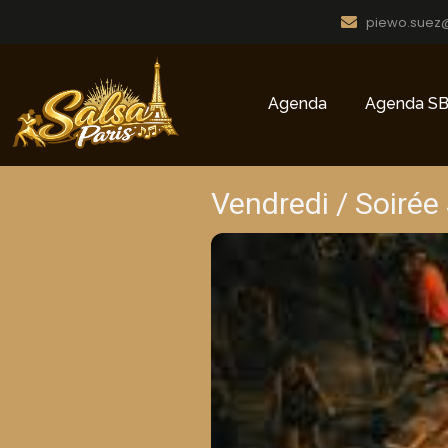
piewo.suez
Agenda
Agenda SB
Vendredi / Soirée