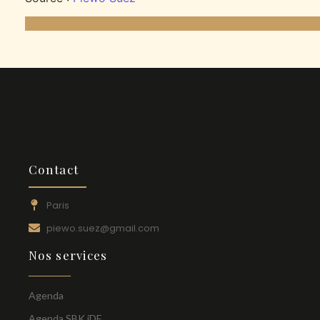
Contact
Paris
piewo.suez@gmail.com
Nos services
Agenda
Agenda SBK iDF