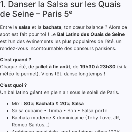
1. Danser la Salsa sur les Quais
de Seine – Paris 5ᵉ
Entre la
salsa
et la
bachata
, ton cœur balance ? Alors ce
spot est fait pour toi ! Le
Bal Latino des Quais de Seine
est l’un des événements les plus populaires de l’été, un
rendez-vous incontournable des danseurs parisiens.
C’est quand ?
Chaque été, de
juillet à fin août
, de
19h30 à 23h30
(si la
météo le permet). Viens tôt, danse longtemps !
C’est quoi ?
Un bal latino géant en plein air sous le soleil de Paris.
Mix :
80% Bachata
&
20% Salsa
Salsa cubaine • Timba • Son • Salsa porto
Bachata moderne & dominicaine (Toby Love, JR,
Romeo Santos…)
Ambiance conviviale, spot mythique, vibes 100%