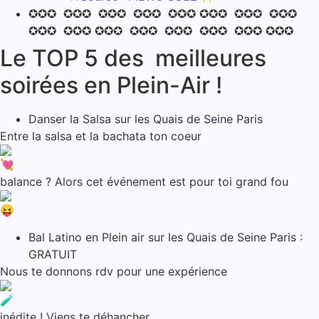
✪✪✪ ✪✪✪ ✪✪✪ ✪✪✪ ✪✪✪ ✪✪✪ ✪✪✪ ✪✪✪
✪✪✪ ✪✪✪ ✪✪✪ ✪✪✪ ✪✪✪ ✪✪✪ ✪✪✪ ✪✪✪
Le TOP 5 des meilleures
soirées en Plein-Air !
Danser la Salsa sur les Quais de Seine Paris
Entre la salsa et la bachata ton coeur
balance ? Alors cet événement est pour toi grand fou
Bal Latino en Plein air sur les Quais de Seine Paris :
GRATUIT
Nous te donnons rdv pour une expérience
inédite ! Viens te déhancher