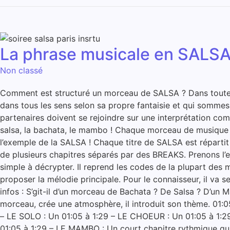
La phrase musicale en SALSA
Non classé
Comment est structuré un morceau de SALSA ? Dans toutes le
dans tous les sens selon sa propre fantaisie et qui sommes 
partenaires doivent se rejoindre sur une interprétation com
salsa, la bachata, le mambo ! Chaque morceau de musique a
l’exemple de la SALSA ! Chaque titre de SALSA est répart
de plusieurs chapitres séparés par des BREAKS. Prenons l’
simple à décrypter. Il reprend les codes de la plupart de
proposer la mélodie principale. Pour le connaisseur, il va se
infos : S’git-il d’un morceau de Bachata ? De Salsa ? D’u
morceau, crée une atmosphère, il introduit son thème. 01:0
– LE SOLO : Un 01:05 à 1:29 – LE CHOEUR : Un 01:05 à 1:29
01:05 à 1:29 – LE MAMBO : Un court chapitre rythmique qui 