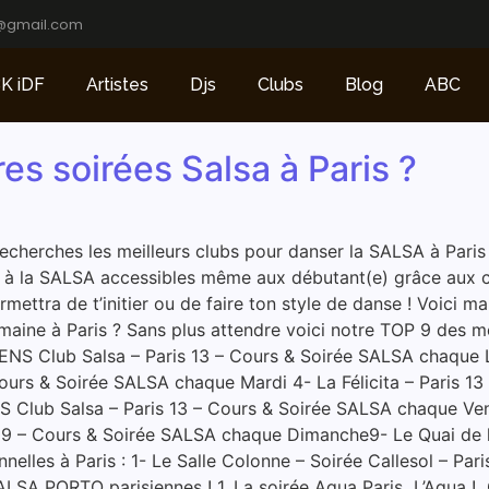
@gmail.com
K iDF
Artistes
Djs
Clubs
Blog
ABC
res soirées Salsa à Paris ?
 recherches les meilleurs clubs pour danser la SALSA à Paris 
diés à la SALSA accessibles même aux débutant(e) grâce aux 
ettra de t’initier ou de faire ton style de danse ! Voici m
maine à Paris ? Sans plus attendre voici notre TOP 9 des m
NS Club Salsa – Paris 13 – Cours & Soirée SALSA chaque Lu
urs & Soirée SALSA chaque Mardi 4- La Félicita – Paris 13
Club Salsa – Paris 13 – Cours & Soirée SALSA chaque Vendr
09 – Cours & Soirée SALSA chaque Dimanche9- Le Quai de la
lles à Paris : 1- Le Salle Colonne – Soirée Callesol – Pari
s SALSA PORTO parisiennes ! 1. La soirée Agua Paris L’Ag