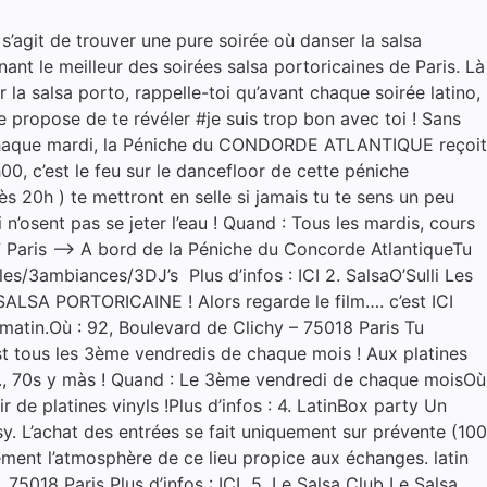
’agit de trouver une pure soirée où danser la salsa
t le meilleur des soirées salsa portoricaines de Paris. Là
 la salsa porto, rappelle-toi qu’avant chaque soirée latino,
e propose de te révéler #je suis trop bon avec toi ! Sans
! Chaque mardi, la Péniche du CONDORDE ATLANTIQUE reçoit
0, c’est le feu sur le dancefloor de cette péniche
ès 20h ) te mettront en selle si jamais tu te sens un peu
n’osent pas se jeter l’eau ! Quand : Tous les mardis, cours
7 Paris –> A bord de la Péniche du Concorde AtlantiqueTu
es/3ambiances/3DJ’s Plus d’infos : ICI 2. SalsaO’Sulli Les
SALSA PORTORICAINE ! Alors regarde le film…. c’est ICI
matin.Où : 92, Boulevard de Clichy – 75018 Paris Tu
’est tous les 3ème vendredis de chaque mois ! Aux platines
 60s., 70s y màs ! Quand : Le 3ème vendredi de chaque moisOù
de platines vinyls !Plus d’infos : 4. LatinBox party Un
y. L’achat des entrées se fait uniquement sur prévente (100
ement l’atmosphère de ce lieu propice aux échanges. latin
75018 Paris Plus d’infos : ICI 5. Le Salsa Club Le Salsa