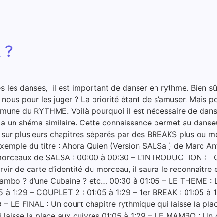
 ?
s danses, il est important de danser en rythme. Bien sûr i
nous pour les juger ? La priorité étant de s’amuser. Mais po
mune du RYTHME. Voilà pourquoi il est nécessaire de danser 
 un shéma similaire. Cette connaissance permet au danseur 
it sur plusieurs chapitres séparés par des BREAKS plus ou
exemple du titre : Ahora Quien (Version SALSa ) de Marc A
s morceaux de SALSA : 00:00 à 00:30 – L’INTRODUCTION : Ce
rvir de carte d’identité du morceau, il saura le reconnaître e
n Mambo ? d’une Cubaine ? etc… 00:30 à 01:05 – LE THEME : 
5 à 1:29 – COUPLET 2 : 01:05 à 1:29 – 1er BREAK : 01:05 à 
 – LE FINAL : Un court chapitre rythmique qui laisse la pl
laisse la place aux cuivres 01:05 à 1:29 – LE MAMBO : Un c