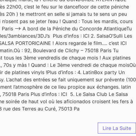
ès 22h00, c’est le feu sur le dancefloor de cette péniche
ès 20h ) te mettront en selle si jamais tu te sens un peu
n’osent pas se jeter l’eau ! Quand : Tous les mardis, cours
7 Paris –> A bord de la Péniche du Concorde AtlantiqueTu
es/3ambiances/3DJ’s Plus d’infos : ICI 2. SalsaO’Sulli Les
SALSA PORTORICAINE ! Alors regarde le film…. c’est ICI
matin.Où : 92, Boulevard de Clichy – 75018 Paris Tu
’est tous les 3ème vendredis de chaque mois ! Aux platines
 60s., 70s y màs ! Quand : Le 3ème vendredi de chaque moisOù
de platines vinyls !Plus d’infos : 4. LatinBox party Un
y. L’achat des entrées se fait uniquement sur prévente (100
ement l’atmosphère de ce lieu propice aux échanges. latin
75018 Paris Plus d’infos : ICI 5. Le Salsa Club Le Salsa
ne soirée de haut vol où les aficionados croisent les fers à
8 rue des Terres au Curé, 75013 Pa
Lire La Suite