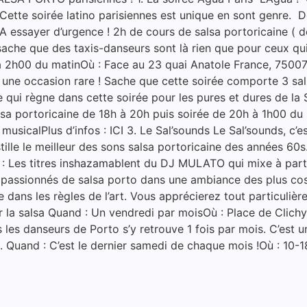
Cette soirée latino parisiennes est unique en sont genre. D
 A essayer d’urgence ! 2h de cours de salsa portoricaine ( d
sache que des taxis-danseurs sont là rien que pour ceux qui 
’à 2h00 du matinOù : Face au 23 quai Anatole France, 7500
 une occasion rare ! Sache que cette soirée comporte 3 sall
qui règne dans cette soirée pour les pures et dures de la 
sa portoricaine de 18h à 20h puis soirée de 20h à 1h00 du 
 musicalPlus d’infos : ICI 3. Le Sal’sounds Le Sal’sounds, c
distille le meilleur des sons salsa portoricaine des années
 : Les titres inshazamablent du DJ MULATO qui mixe à partir 
es passionnés de salsa porto dans une ambiance des plus cos
ans les règles de l’art. Vous apprécierez tout particulièr
la salsa Quand : Un vendredi par moisOù : Place de Clichy, 
s les danseurs de Porto s’y retrouve 1 fois par mois. C’est u
 Quand : C’est le dernier samedi de chaque mois !Où : 10-1