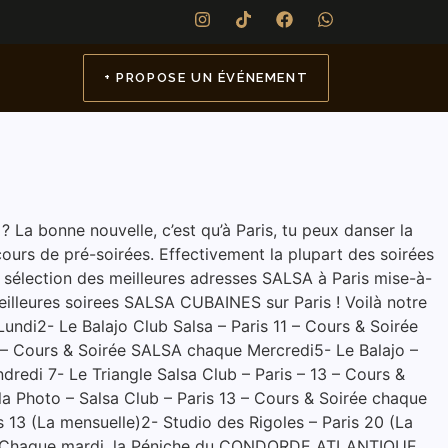
+ PROPOSE UN ÉVÉNEMENT
? La bonne nouvelle, c’est qu’à Paris, tu peux danser la
cours de pré-soirées. Effectivement la plupart des soirées
a sélection des meilleures adresses SALSA à Paris mise-à-
eilleures soirees SALSA CUBAINES sur Paris ! Voilà notre
ndi2- Le Balajo Club Salsa – Paris 11 – Cours & Soirée
 – Cours & Soirée SALSA chaque Mercredi5- Le Balajo –
edi 7- Le Triangle Salsa Club – Paris – 13 – Cours &
 Photo – Salsa Club – Paris 13 – Cours & Soirée chaque
s 13 (La mensuelle)2- Studio des Rigoles – Paris 20 (La
ua ! Chaque mardi, la Péniche du CONDORDE ATLANTIQUE