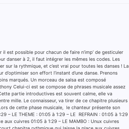
l est possible pour chacun de faire n’imp’ de gesticuler
ur danser à 2, il faut intégrer les mêmes les codes. Les
sur la rythmique, et c’est vrai pour toutes les danses ! La
d’optimiser son effort l’instant d’une danse. Prenons
 moins marqués. Un morceau de salsa est composé
nthony Celui-ci est se compose de phrases musicale assez
tte partie introductives est souvent calme, elle va
ntre mille. Le connaisseur, va tirer de ce chapitre plusieurs
Lors de cette phase musicale, le chanteur présente son
1:29 – LE THEME : 01:05 à 1:29 – LE REFRAIN : 01:05 à 1:29
ace aux cuivres 01:05 à 1:29 – LE MAMBO : Unux cuivres
ourt chapitre rythmique qui laisse la place aux cuivres