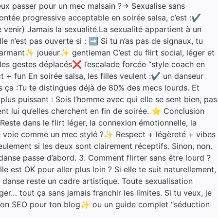
eux passer pour un mec malsain ?→ Sexualise sans
ontée progressive acceptable en soirée salsa, c’est :✔
venir) Jamais la sexualité.La sexualité appartient à un
le n’est pas ouverte si : ➡️ Si tu n’as pas de signaux, tu
armant✨ joueur✨ gentleman C’est du flirt social, léger et
les gestes déplacés❌ l’escalade forcée “style coach en
 + fun En soirée salsa, les filles veulent :✔ un danseur
a :Tu te distingues déjà de 80% des mecs lourds. Et
 plus puissant : Sois l’homme avec qui elle se sent bien, pas
t lui qu’elles cherchent en fin de soirée. ⭐ Conclusion
Reste dans le flirt léger, la connexion émotionnelle, la
lle te voie comme un mec stylé ?✨ Respect + légèreté + vibes
eulement si les deux sont clairement réceptifs. Sinon, non.
a danse passe d’abord. 3. Comment flirter sans être lourd ?
 est OK pour aller plus loin ? Si elle te suit naturellement,
a danse reste un cadre artistique. Toute sexualisation
er… tout ça sans jamais franchir les limites. Si tu veux, je
ersion SEO pour ton blog✨ ou un guide complet “séduction