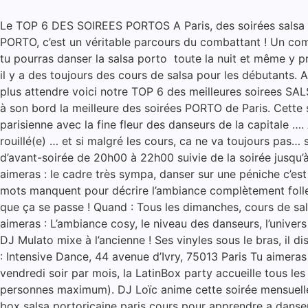
Le TOP 6 DES SOIREES PORTOS A Paris, des soirées salsa cub
PORTO, c’est un véritable parcours du combattant ! Un comb
tu pourras danser la salsa porto toute la nuit et même y pr
il y a des toujours des cours de salsa pour les débutants. 
plus attendre voici notre TOP 6 des meilleures soirees S
à son bord la meilleure des soirées PORTO de Paris. Cette s
parisienne avec la fine fleur des danseurs de la capitale ….
rouillé(e) … et si malgré les cours, ca ne va toujours pas… 
d’avant-soirée de 20h00 à 22h00 suivie de la soirée jusqu
aimeras : le cadre très sympa, danser sur une péniche c’est
mots manquent pour décrire l’ambiance complètement folle 
que ça se passe ! Quand : Tous les dimanches, cours de sal
aimeras : L’ambiance cosy, le niveau des danseurs, l’univers
DJ Mulato mixe à l’ancienne ! Ses vinyles sous le bras, il 
: Intensive Dance, 44 avenue d’Ivry, 75013 Paris Tu aimeras
vendredi soir par mois, la LatinBox party accueille tous l
personnes maximum). DJ Loïc anime cette soirée mensuelle d
box salsa portoricaine paris cours pour apprendre a danser 