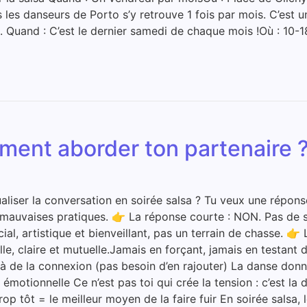
s les danseurs de Porto s’y retrouve 1 fois par mois. C’est u
 Quand : C’est le dernier samedi de chaque mois !Où : 10-18
mment aborder ton partenaire 
xualiser la conversation en soirée salsa ? Tu veux une répons
auvaises pratiques. 👉 La réponse courte : NON. Pas de se
cial, artistique et bienveillant, pas un terrain de chasse. 
, claire et mutuelle.Jamais en forçant, jamais en testant de
à de la connexion (pas besoin d’en rajouter) La danse do
onnelle Ce n’est pas toi qui crée la tension : c’est la dan
trop tôt = le meilleur moyen de la faire fuir En soirée salsa