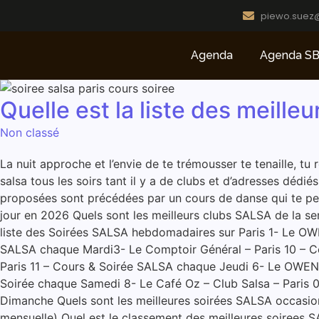
piewo.suez
Agenda
Agenda SB
Quelle est la liste des meilleu
Non classé
La nuit approche et l’envie de te trémousser te tenaille, tu
salsa tous les soirs tant il y a de clubs et d’adresses dé
proposées sont précédées par un cours de danse qui te perm
jour en 2026 Quels sont les meilleurs clubs SALSA de la se
liste des Soirées SALSA hebdomadaires sur Paris 1- Le OWE
SALSA chaque Mardi3- Le Comptoir Général – Paris 10 – Co
Paris 11 – Cours & Soirée SALSA chaque Jeudi 6- Le OWENS 
Soirée chaque Samedi 8- Le Café Oz – Club Salsa – Paris 
Dimanche Quels sont les meilleures soirées SALSA occasionne
mensuelle) Quel est le classement des meilleures soiree