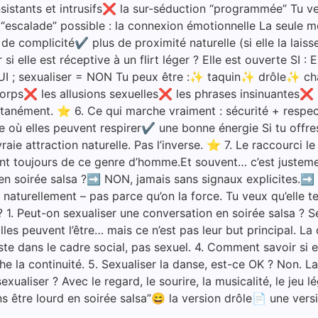
istants et intrusifs❌ la sur-séduction “programmée” Tu v
 “escalade” possible : la connexion émotionnelle La seule m
 complicité✔ plus de proximité naturelle (si elle la laisse 
elle est réceptive à un flirt léger ? Elle est ouverte SI : El
 OUI ; sexualiser = NON Tu peux être :✨ taquin✨ drôle✨ ch
corps❌ les allusions sexuelles❌ les phrases insinuantes❌ 
antanément. ⭐ 6. Ce qui marche vraiment : sécurité + respect
elles peuvent respirer✔ une bonne énergie Si tu offres ç
aie attraction naturelle. Pas l’inverse. ⭐ 7. Le raccourci le
nt toujours de ce genre d’homme.Et souvent… c’est justemen
r en soirée salsa ?➡️ NON, jamais sans signaux explicites.➡️ 
 naît naturellement – pas parce qu’on la force. Tu veux qu’e
 ? 1. Peut-on sexualiser une conversation en soirée salsa ? S
lles peuvent l’être… mais ce n’est pas leur but principal. L
te dans le cadre social, pas sexuel. 4. Comment savoir si elle
he la continuité. 5. Sexualiser la danse, est-ce OK ? Non. L
aliser ? Avec le regard, le sourire, la musicalité, le jeu lég
ns être lourd en soirée salsa”😄 la version drôle📄 une v