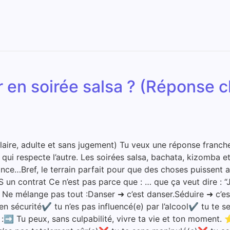
r en soirée salsa ? (Réponse cl
claire, adulte et sans jugement) Tu veux une réponse franche
ce qui respecte l’autre. Les soirées salsa, bachata, kizomba 
nce…Bref, le terrain parfait pour que des choses puissent ar
un contrat Ce n’est pas parce que : … que ça veut dire : “J
. Ne mélange pas tout :Danser ➜ c’est danser.Séduire ➜ c’es
sécurité✔ tu n’es pas influencé(e) par l’alcool✔ tu te sen
à :➡️ Tu peux, sans culpabilité, vivre ta vie et ton moment