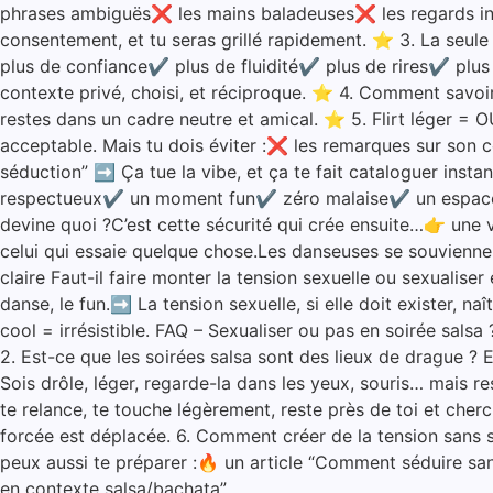
phrases ambiguës❌ les mains baladeuses❌ les regards ins
consentement, et tu seras grillé rapidement. ⭐ 3. La seule
plus de confiance✔ plus de fluidité✔ plus de rires✔ plus de
contexte privé, choisi, et réciproque. ⭐ 4. Comment savoir si 
restes dans un cadre neutre et amical. ⭐ 5. Flirt léger =
acceptable. Mais tu dois éviter :❌ les remarques sur son 
séduction” ➡️ Ça tue la vibe, et ça te fait cataloguer inst
respectueux✔ un moment fun✔ zéro malaise✔ un espace où 
devine quoi ?C’est cette sécurité qui crée ensuite…👉 une vr
celui qui essaie quelque chose.Les danseuses se souvienne
claire Faut-il faire monter la tension sexuelle ou sexualise
danse, le fun.➡️ La tension sexuelle, si elle doit exister,
cool = irrésistible. FAQ – Sexualiser ou pas en soirée salsa
2. Est-ce que les soirées salsa sont des lieux de drague ? E
Sois drôle, léger, regarde-la dans les yeux, souris… mais res
te relance, te touche légèrement, reste près de toi et cherc
forcée est déplacée. 6. Comment créer de la tension sans sexu
peux aussi te préparer :🔥 un article “Comment séduire sa
en contexte salsa/bachata”.