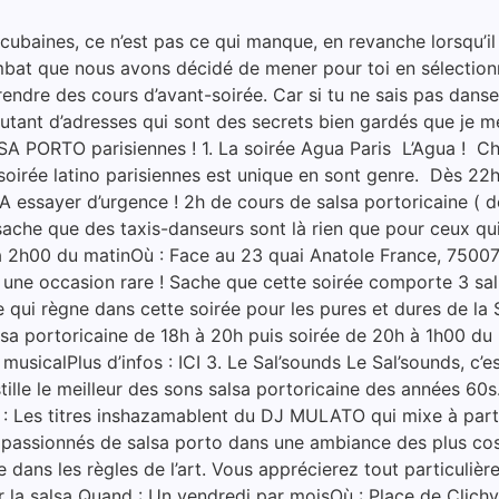
aines, ce n’est pas ce qui manque, en revanche lorsqu’il s
at que nous avons décidé de mener pour toi en sélectionnan
endre des cours d’avant-soirée. Car si tu ne sais pas danser
Autant d’adresses qui sont des secrets bien gardés que je m
ALSA PORTO parisiennes ! 1. La soirée Agua Paris L’Agua 
oirée latino parisiennes est unique en sont genre. Dès 22h0
 A essayer d’urgence ! 2h de cours de salsa portoricaine ( d
sache que des taxis-danseurs sont là rien que pour ceux qui 
’à 2h00 du matinOù : Face au 23 quai Anatole France, 7500
 une occasion rare ! Sache que cette soirée comporte 3 sall
qui règne dans cette soirée pour les pures et dures de la 
sa portoricaine de 18h à 20h puis soirée de 20h à 1h00 du 
 musicalPlus d’infos : ICI 3. Le Sal’sounds Le Sal’sounds, c
distille le meilleur des sons salsa portoricaine des années
 : Les titres inshazamablent du DJ MULATO qui mixe à partir 
es passionnés de salsa porto dans une ambiance des plus cos
ans les règles de l’art. Vous apprécierez tout particulièr
la salsa Quand : Un vendredi par moisOù : Place de Clichy, 