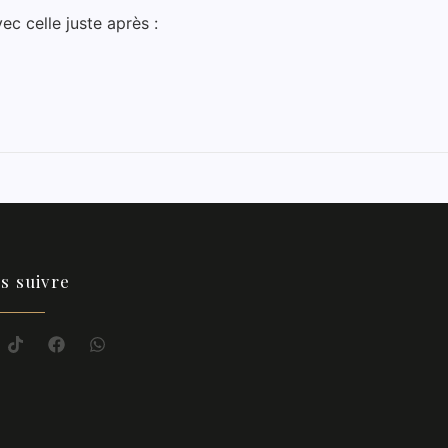
ec celle juste après :
s suivre