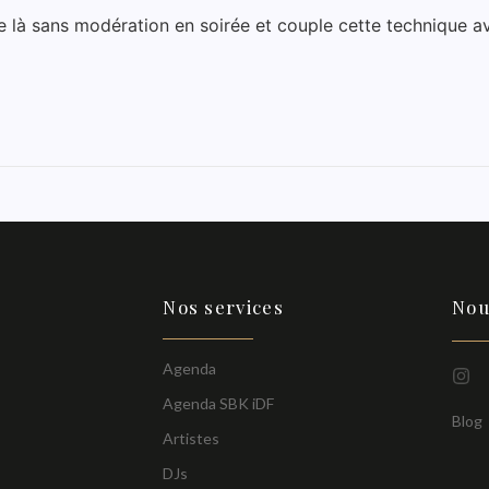
lise là sans modération en soirée et couple cette technique av
Nos services
Nou
Agenda
Agenda SBK iDF
Blog
Artistes
DJs