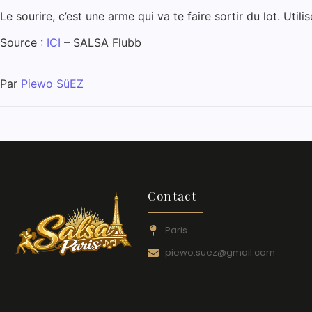
Le sourire, c’est une arme qui va te faire sortir du lot. Uti
Source :
ICI
– SALSA Flubb
Par
Piewo SüEZ
Contact
Paris
piewo.suez@gmail.com