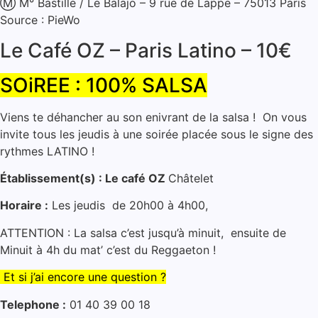
Ⓜ️ M° Bastille / Le Balajo – 9 rue de Lappe – 75013 Paris
Source : PieWo
Le Café OZ – Paris Latino – 10€
SOiREE : 100% SALSA
Viens te déhancher au son enivrant de la salsa ! On vous
invite tous les jeudis à une soirée placée sous le signe des
rythmes LATINO !
Établissement(s) : Le café OZ
Châtelet
Horaire :
Les jeudis de 20h00 à 4h00,
ATTENTION : La salsa c’est jusqu’à minuit, ensuite de
Minuit à 4h du mat’ c’est du Reggaeton !
Et si j’ai encore une question ?
Telephone :
01 40 39 00 18