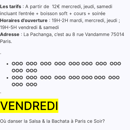
Les tarifs
: A partir de 12€ mercredi, jeudi, samedi
incluant l’entrée + boisson soft + cours + soirée
Horaires d’ouverture
: 19H-2H mardi, mercredi, jeudi ;
19H-5H vendredi & samedi
Adresse
: La Pachanga, c’est au 8 rue Vandamme 75014
Paris.
.
✪✪✪ ✪✪✪ ✪✪✪ ✪✪✪ ✪✪✪ ✪✪✪ ✪✪✪ ✪✪✪
✪✪✪ ✪✪✪
✪✪✪ ✪✪✪ ✪✪✪ ✪✪✪ ✪✪✪ ✪✪✪ ✪✪✪ ✪✪✪
✪✪✪ ✪✪✪
.
VENDREDI
Où danser la Salsa & la Bachata à Paris ce Soir?