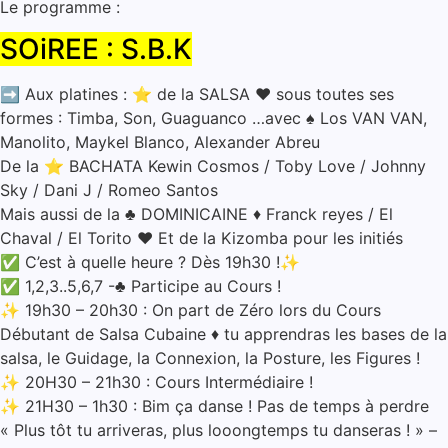
Le programme :
SOiREE : S.B.K
➡️ Aux platines : ⭐ de la SALSA ❤️‍ sous toutes ses
formes : Timba, Son, Guaguanco …avec ♠️ Los VAN VAN,
Manolito, Maykel Blanco, Alexander Abreu
De la ⭐ BACHATA Kewin Cosmos / Toby Love / Johnny
Sky / Dani J / Romeo Santos
Mais aussi de la ♣️ DOMINICAINE ♦️ Franck reyes / El
Chaval / El Torito ❤️ Et de la Kizomba pour les initiés
✅ C’est à quelle heure ? Dès 19h30 !✨
✅ 1,2,3..5,6,7 -♣️ Participe au Cours !
✨ 19h30 – 20h30 : On part de Zéro lors du Cours
Débutant de Salsa Cubaine ♦️ tu apprendras les bases de la
salsa, le Guidage, la Connexion, la Posture, les Figures !
✨ 20H30 – 21h30 : Cours Intermédiaire !
✨ 21H30 – 1h30 : Bim ça danse ! Pas de temps à perdre
« Plus tôt tu arriveras, plus looongtemps tu danseras ! » –