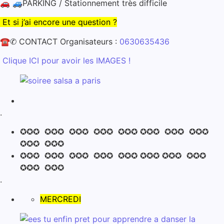
🚗 🚙PARKING / Stationnement très difficile
Et si j’ai encore une question ?
☎✆ CONTACT Organisateurs :
0630635436
Clique ICI pour avoir les IMAGES !
.
✪✪✪ ✪✪✪ ✪✪✪ ✪✪✪ ✪✪✪ ✪✪✪ ✪✪✪ ✪✪✪
✪✪✪ ✪✪✪
✪✪✪ ✪✪✪ ✪✪✪ ✪✪✪ ✪✪✪ ✪✪✪ ✪✪✪ ✪✪✪
✪✪✪ ✪✪✪
.
MERCREDI