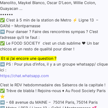
Manolito, Maykel Blanco, Oscar D’Leon, Willie Colon,
Guayacan …
••••••
✅ C’est à 5 min de la station de Metro ⚡ Ligne 13 –
GAîté – Montparnasse
➡️ Pour danser ? Faire des rencontres sympas ? C’est
l’adresse qu’il te faut :
✅ Le FOOD SOCIETY c’est un club sublime ❤️‍ Un bar
chicos et un resto de qualité pour diner !
Et si j’ai encore une question ?
➡️ PS : Pour plus d’infos, il y a un groupe whatsapp/ clique
ici :
https://chat.whatsapp.com
C’est le RDV hebdommadaire des Salseros de la capitale !
✅ Trève de blabla ! Rejoins-nous ♦️ Au Food Society Paris
⭐
➡️ – 68 avenue du MAINE – 75014 Paris, 75014 Paris