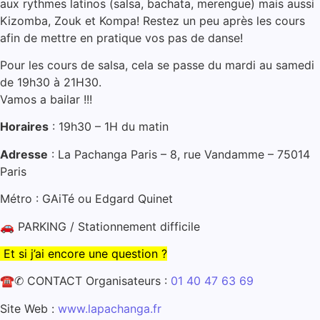
aux rythmes latinos (salsa, bachata, merengue) mais aussi
Kizomba, Zouk et Kompa! Restez un peu après les cours
afin de mettre en pratique vos pas de danse!
Pour les cours de salsa, cela se passe du mardi au samedi
de 19h30 à 21H30.
Vamos a bailar !!!
Horaires
: 19h30 – 1H du matin
Adr
esse
: La Pachanga Paris – 8, rue Vandamme – 75014
Paris
Métro : GAiTé ou Edgard Quinet
🚗 PARKING / Stationnement difficile
Et si j’ai encore une question ?
☎✆ CONTACT Organisateurs :
01 40 47 63 69
Site Web :
www.lapachanga.fr