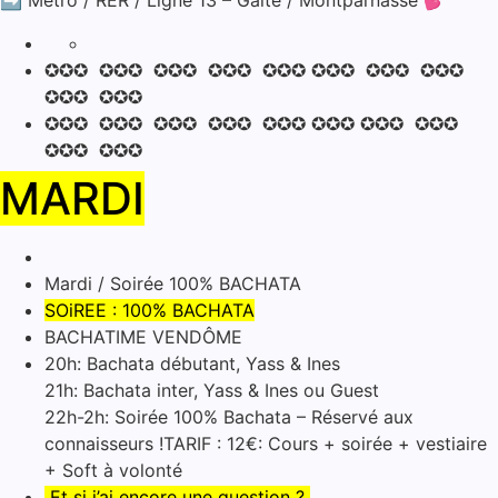
➡️ Metro / RER / Ligne 13 – Gaîté / Montparnasse 💕
✪✪✪ ✪✪✪ ✪✪✪ ✪✪✪ ✪✪✪ ✪✪✪ ✪✪✪ ✪✪✪
✪✪✪ ✪✪✪
✪✪✪ ✪✪✪ ✪✪✪ ✪✪✪ ✪✪✪ ✪✪✪ ✪✪✪ ✪✪✪
✪✪✪ ✪✪✪
MARDI
Mardi / Soirée 100% BACHATA
SOiREE : 100% BACHATA
BACHATIME VENDÔME
20h: Bachata débutant, Yass & Ines
21h: Bachata inter, Yass & Ines ou Guest
22h-2h: Soirée 100% Bachata – Réservé aux
connaisseurs !TARIF : 12€: Cours + soirée + vestiaire
+ Soft à volonté
Et si j’ai encore une question ?