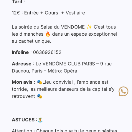
Tarif
:
12€ : Entrée + Cours + Vestiaire
La soirée du Salsa du VENDOME ✨ C’est tous
les dimanches 🔥 dans un espace exceptionnel
au cachet unique.
Infoline
: 0636926152
Adresse
: Le VENDÔME CLUB PARIS – 9 rue
Daunou, Paris – Métro: Opéra
Mon avis
: 🎭Lieu convivial , l’ambiance est
torride, les meilleurs danseurs de la capital s’y
retrouvent 🎭
ASTUCES :🏝
Attention : Chaque fois que tu le peux n’hésites