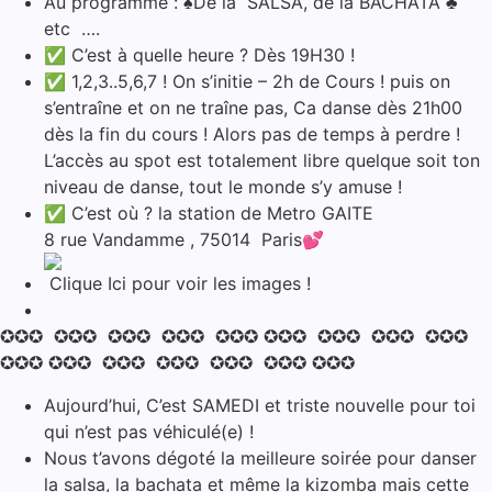
Au programme : ♠️De la SALSA, de la BACHATA ♣️
etc ….
✅ C’est à quelle heure ? Dès 19H30 !
✅ 1,2,3..5,6,7 ! On s’initie – 2h de Cours ! puis on
s’entraîne et on ne traîne pas, Ca danse dès 21h00
dès la fin du cours ! Alors pas de temps à perdre !
L’accès au spot est totalement libre quelque soit ton
niveau de danse, tout le monde s’y amuse !
✅ C’est où ? la station de Metro GAITE
8 rue Vandamme , 75014 Paris💕
Clique Ici pour voir les images !
✪✪✪ ✪✪✪ ✪✪✪ ✪✪✪ ✪✪✪ ✪✪✪ ✪✪✪ ✪✪✪ ✪✪✪
✪✪✪ ✪✪✪ ✪✪✪ ✪✪✪ ✪✪✪ ✪✪✪ ✪✪✪
Aujourd’hui, C’est SAMEDI et triste nouvelle pour toi
qui n’est pas véhiculé(e) !
Nous t’avons dégoté la meilleure soirée pour danser
la salsa, la bachata et même la kizomba mais cette