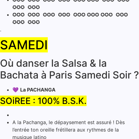
✪✪✪ ✪✪✪
✪✪✪ ✪✪✪ ✪✪✪ ✪✪✪ ✪✪✪ ✪✪✪ ✪✪✪ ✪✪✪
✪✪✪ ✪✪✪
.
SAMEDI
Où danser la Salsa & la
Bachata à Paris Samedi Soir ?
💜
La PACHANGA
SOiREE : 100% B.S.K.
A la Pachanga, le dépaysement est assuré ! Dès
l’entrée ton oreille frétillera aux rythmes de la
musique latino