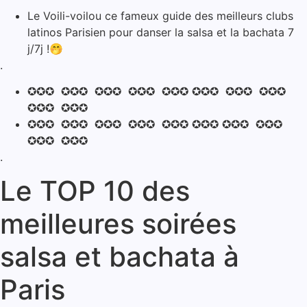
Le Voili-voilou ce fameux guide des meilleurs clubs
latinos Parisien pour danser la salsa et la bachata 7
j/7j !🤭
.
✪✪✪ ✪✪✪ ✪✪✪ ✪✪✪ ✪✪✪ ✪✪✪ ✪✪✪ ✪✪✪
✪✪✪ ✪✪✪
✪✪✪ ✪✪✪ ✪✪✪ ✪✪✪ ✪✪✪ ✪✪✪ ✪✪✪ ✪✪✪
✪✪✪ ✪✪✪
.
Le TOP 10 des
meilleures soirées
salsa et bachata à
Paris