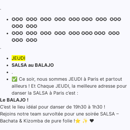
.
✪✪✪ ✪✪✪ ✪✪✪ ✪✪✪ ✪✪✪ ✪✪✪ ✪✪✪ ✪✪✪
✪✪✪ ✪✪✪
✪✪✪ ✪✪✪ ✪✪✪ ✪✪✪ ✪✪✪ ✪✪✪ ✪✪✪ ✪✪✪
✪✪✪ ✪✪✪
.
JEUDI
SALSA au BALAJO
.
✅ Ce soir, nous sommes JEUDI à Paris et partout
ailleurs ! Et Chaque JEUDI, la meilleure adresse pour
danser la SALSA à Paris c’est :
Le BALAJO !
C’est le lieu idéal pour danser de 19h30 à 1h30 !
Rejoins notre team survoltée pour une soirée SALSA –
Bachata & Kizomba de pure folie !⭐ ✨ ❤️