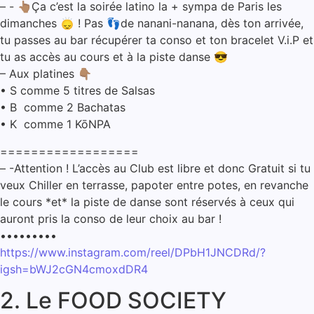
– ⁠- 👆🏽Ça c’est la soirée latino la + sympa de Paris les
dimanches 🙂‍↕️ ! Pas 👣de nanani-nanana, dès ton arrivée,
tu passes au bar récupérer ta conso et ton bracelet V.i.P et
tu as accès au cours et à la piste danse 😎
– Aux platines 👇🏽
• ⁠S comme 5 titres de Salsas
• ⁠B comme 2 Bachatas
• ⁠K comme 1 KōNPA
==================
– ⁠-Attention ! L’accès au Club est libre et donc Gratuit si tu
veux Chiller en terrasse, papoter entre potes, en revanche
le cours *et* la piste de danse sont réservés à ceux qui
auront pris la conso de leur choix au bar !
•••••••••
https://www.instagram.com/reel/DPbH1JNCDRd/?
igsh=bWJ2cGN4cmoxdDR4
2. Le FOOD SOCIETY