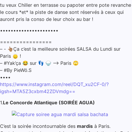
tu veux Chiller en terrasse ou papoter entre pote revanche
le cours *et* la piste de danse sont réservés à ceux qui
auront pris la conso de leur choix au bar !
••••••••••••••••••••••
================
– ⁠- 👆🏽Ça c’est la meilleure soirées SALSA du Lundi sur
Paris 🙂‍↕️ !
– ⁠#Yak’ça 😂 sur 👣 🍚 —> Paris 🙄
– ⁠#By PieWö.S
••••
https://www.instagram.com/reel/DQT_xu2CF-0/?
igsh=MTA5Z3cxbm42ZDVmdg==
1.
Le Concorde Atlantique (SOIRÉE AGUA)
C’est la soirée incontournable des
mardis
à Paris.