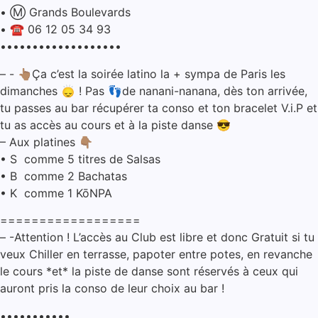
• ⁠Ⓜ️ Grands Boulevards
• ⁠☎️ 06 12 05 34 93
•••••••••••••••••••
– ⁠- 👆🏽Ça c’est la soirée latino la + sympa de Paris les
dimanches 🙂‍↕️ ! Pas 👣de nanani-nanana, dès ton arrivée,
tu passes au bar récupérer ta conso et ton bracelet V.i.P et
tu as accès au cours et à la piste danse 😎
– Aux platines 👇🏽
• ⁠S comme 5 titres de Salsas
• ⁠B comme 2 Bachatas
• ⁠K comme 1 KōNPA
==================
– ⁠-Attention ! L’accès au Club est libre et donc Gratuit si tu
veux Chiller en terrasse, papoter entre potes, en revanche
le cours *et* la piste de danse sont réservés à ceux qui
auront pris la conso de leur choix au bar !
•••••••••••