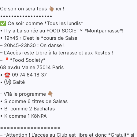
Ce soir on sera tous 👆🏽 ici !
•••••••••••••••••••
✅ Ce soir comme ⁠⁠*Tous les lundis*
• Il y a La soirée au FOOD SOCIETY *Montparnasse*!
• 19h45 : C’est le *cours de Salsa
– ⁠20h45-23h30 : On danse !
– ⁠L’Accès reste Libre à la terrasse et aux Restos !
– ⁠📍*Food Society*
68 av.du Maine 75014 Paris
• ☎️ 09 74 64 18 37
• ⁠Ⓜ️ Gaité
⁠- V’là le programme 👇🏽
• ⁠S comme 6 titres de Salsas
• ⁠B comme 2 Bachatas
• ⁠K comme 1 KōNPA
==================
– ⁠-Attention ! L’accès au Club est libre et donc *Gratuit* si